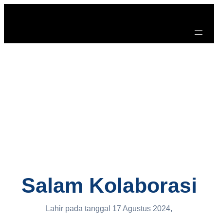
Skip
to
content
Salam Kolaborasi
Lahir pada tanggal 17 Agustus 2024,